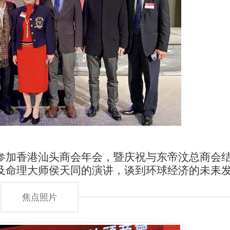
参加香港汕头商会年会，暨庆祝与东帝汶总商会
及命理大师侯天同的演讲，谈到环球经济的未耒
焦点照片