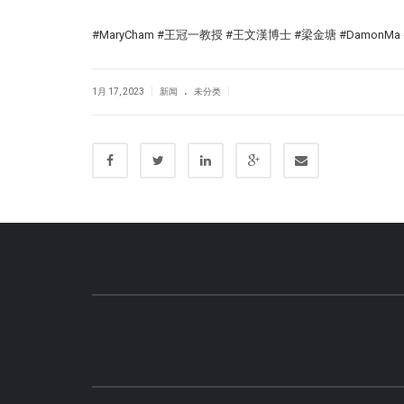
#MaryCham #王冠一教授 #王文漢博士 #梁金塘 #DamonMa #D
.
|
|
1月 17, 2023
新闻
未分类