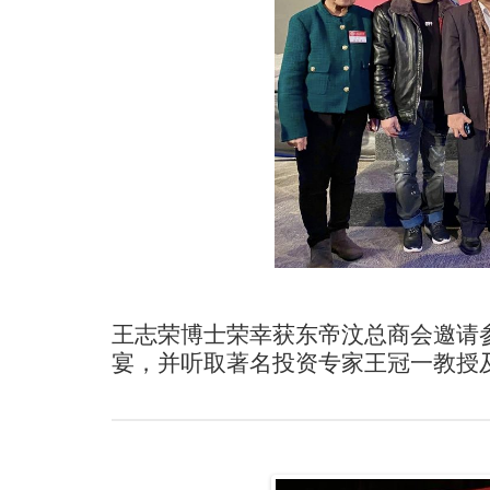
王志荣博士荣幸获东帝汶总商会邀请
宴，并听取著名投资专家王冠一教授